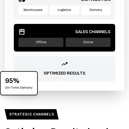
Warehouses
Logistics
Delivery
storefront
SALES CHANNELS
Offline
Online
trending_up
OPTIMIZED RESULTS
95%
On-Time Delivery
STRATEGIC CHANNELS