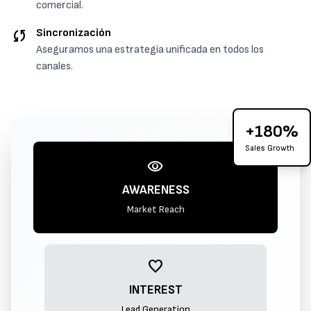
comercial.
sync
Sincronización
Aseguramos una estrategia unificada en todos los
canales.
+180%
Sales Growth
visibility
AWARENESS
Market Reach
favorite
INTEREST
Lead Generation