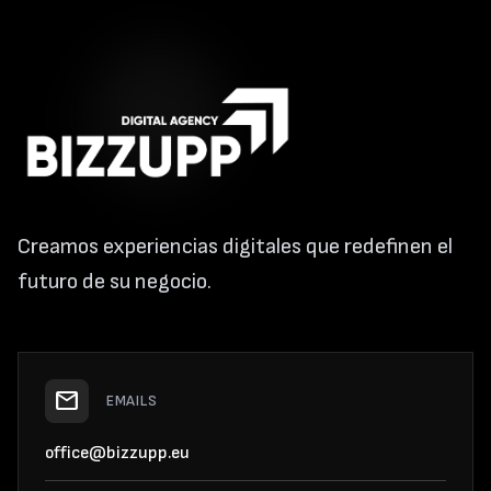
Creamos experiencias digitales que redefinen el
futuro de su negocio.
mail
EMAILS
office@bizzupp.eu