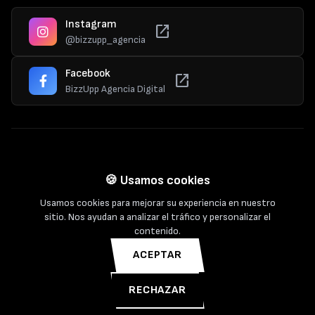
Instagram
open_in_new
@bizzupp_agencia
Facebook
open_in_new
BizzUpp Agencia Digital
© 2025 Bizzupp. Todos los derechos reservados.
🍪 Usamos cookies
Usamos cookies para mejorar su experiencia en nuestro
sitio. Nos ayudan a analizar el tráfico y personalizar el
contenido.
Política de Privacidad
Cookies
Términos de Servicio
ACEPTAR
RECHAZAR