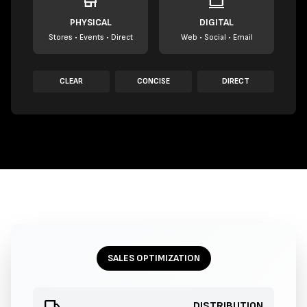
store
computer
PHYSICAL
DIGITAL
Stores • Events • Direct
Web • Social • Email
CLEAR
CONCISE
DIRECT
SALES OPTIMIZATION
local_shipping
DISTRIBUTION