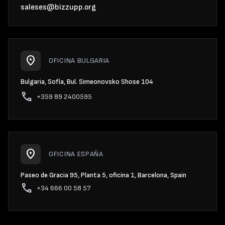
saleses@bizzupp.org
location_on
OFICINA BULGARIA
Bulgaria, Sofía, Bul. Simeonovsko Shose 104
phone
+359 89 2400595
location_on
OFICINA ESPAÑA
Paseo de Gracia 95, Planta 5, oficina 1, Barcelona, Spain
phone
+34 666 00 58 57