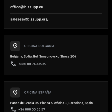
office@bizzupp.eu
saleses@bizzupp.org
location_on
OFICINA BULGARIA
Bulgaria, Sofía, Bul. Simeonovsko Shose 104
phone
+359 89 2400595
location_on
OFICINA ESPAÑA
Paseo de Gracia 95, Planta 5, oficina 1, Barcelona, Spain
phone
+34 666 00 58 57