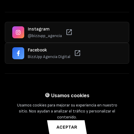
Instagram
open_in_new
@bizzupp_agencia
Facebook
open_in_new
BizzUpp Agencia Digital
© 2025 Bizzupp. Todos los derechos reservados.
🍪 Usamos cookies
Usamos cookies para mejorar su experiencia en nuestro
sitio. Nos ayudan a analizar el tráfico y personalizar el
contenido.
Política de Privacidad
Cookies
Términos de Servicio
ACEPTAR