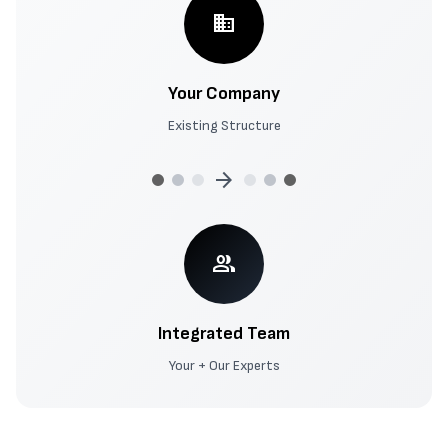
business
Your Company
Existing Structure
arrow_forward
group
Integrated Team
Your + Our Experts