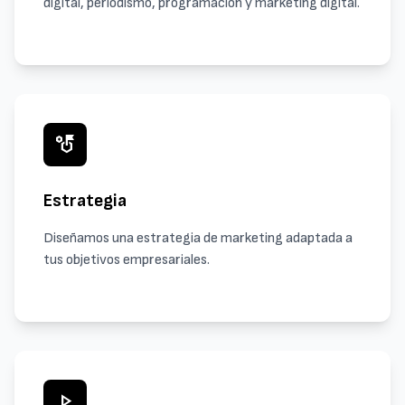
digital, periodismo, programación y marketing digital.
strategy
Estrategia
Diseñamos una estrategia de marketing adaptada a
tus objetivos empresariales.
play_arrow