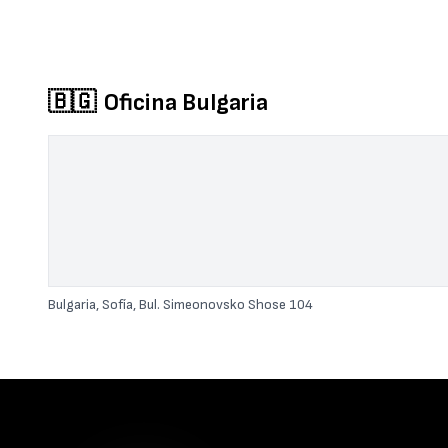
🇧🇬
Oficina Bulgaria
Bulgaria, Sofía, Bul. Simeonovsko Shose 104