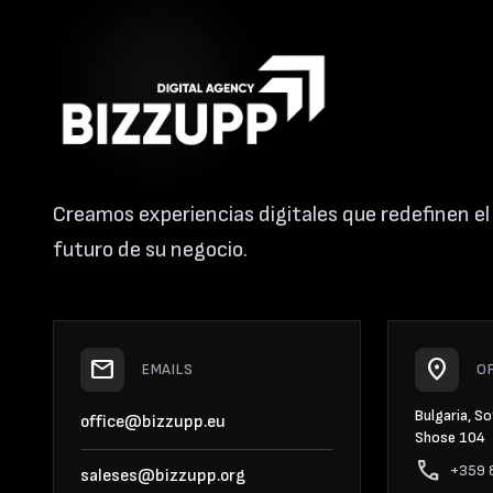
Creamos experiencias digitales que redefinen el
futuro de su negocio.
mail
location_on
EMAILS
O
Bulgaria, S
office@bizzupp.eu
Shose 104
phone
+359 
saleses@bizzupp.org