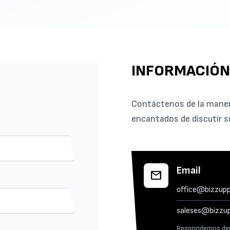
INFORMACIÓN
Contáctenos de la mane
encantados de discutir su
Email
mail
office@bizzupp
saleses@bizzup
Respondemos den