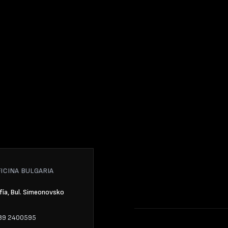
FICINA BULGARIA
ofía, Bul. Simeonovsko
89 2400595