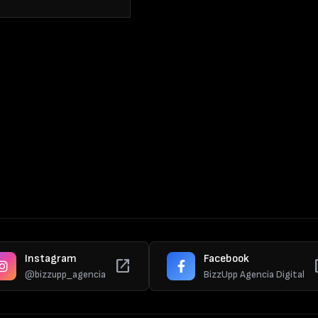
Instagram
Facebook
open_in_new
ope
@bizzupp_agencia
BizzUpp Agencia Digital