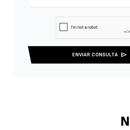
send
ENVIAR CONSULTA
N