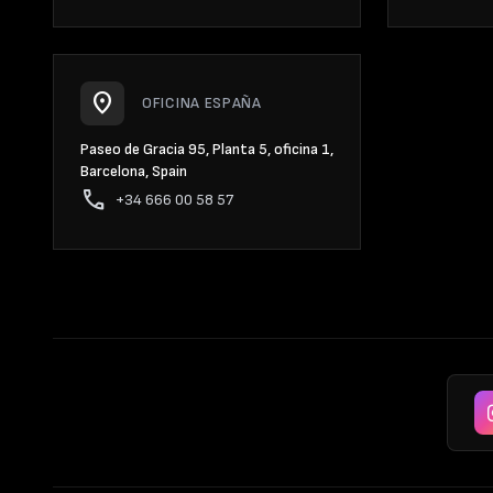
location_on
OFICINA ESPAÑA
Paseo de Gracia 95, Planta 5, oficina 1,
Barcelona, Spain
phone
+34 666 00 58 57