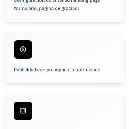
Configuración de embudo (landing page,
formulario, página de gracias)
paid
Publicidad con presupuesto optimizado
analytics