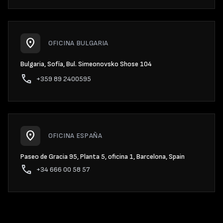
location_on
OFICINA BULGARIA
Bulgaria, Sofía, Bul. Simeonovsko Shose 104
phone
+359 89 2400595
location_on
OFICINA ESPAÑA
Paseo de Gracia 95, Planta 5, oficina 1, Barcelona, Spain
phone
+34 666 00 58 57