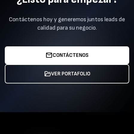
Contáctenos hoy y generemos juntos leads de
calidad para su negocio.
mail
CONTÁCTENOS
folder_open
VER PORTAFOLIO