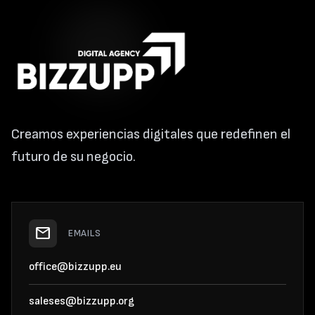
Creamos experiencias digitales que redefinen el
futuro de su negocio.
mail
EMAILS
office@bizzupp.eu
saleses@bizzupp.org