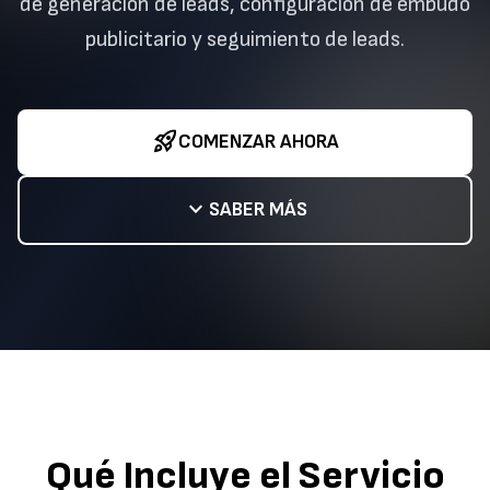
de generación de leads, configuración de embudo
publicitario y seguimiento de leads.
rocket_launch
COMENZAR AHORA
expand_more
SABER MÁS
Qué Incluye el Servicio