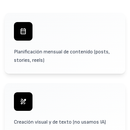
calendar_month
Planificación mensual de contenido (posts,
stories, reels)
draw
Creación visual y de texto (no usamos IA)