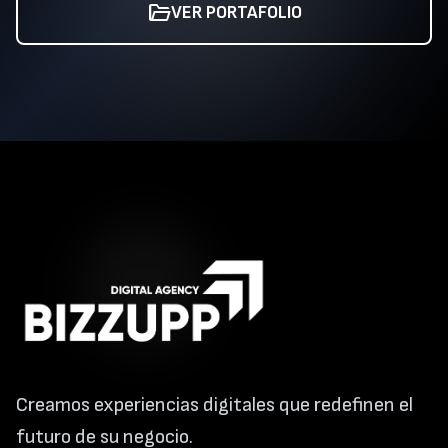
folder_open
VER PORTAFOLIO
Creamos experiencias digitales que redefinen el
futuro de su negocio.