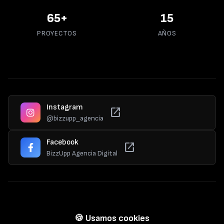
70
+
15
PROYECTOS
AÑOS
Instagram
open_in_new
@bizzupp_agencia
Facebook
open_in_new
BizzUpp Agencia Digital
© 2025 Bizzupp. Todos los derechos reservados.
🍪 Usamos cookies