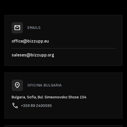
mail
EMAILS
office@bizzupp.eu
saleses@bizzupp.org
location_on
OFICINA BULGARIA
Bulgaria, Sofía, Bul. Simeonovsko Shose 104
phone
+359 89 2400595