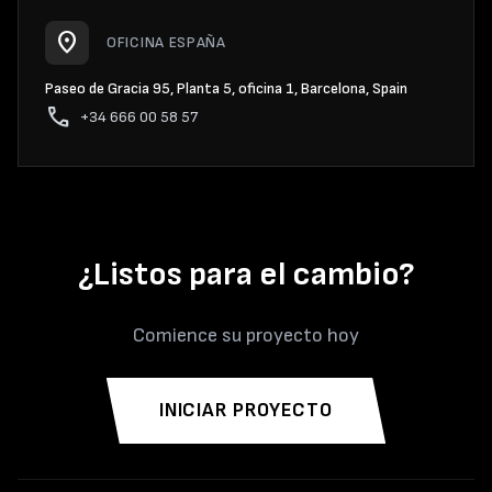
location_on
OFICINA ESPAÑA
Paseo de Gracia 95, Planta 5, oficina 1, Barcelona, Spain
phone
+34 666 00 58 57
¿Listos para el cambio?
Comience su proyecto hoy
INICIAR PROYECTO