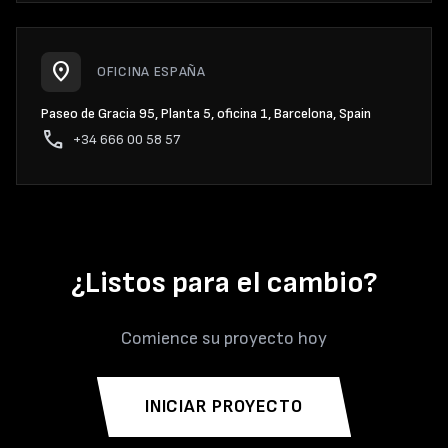
location_on
OFICINA ESPAÑA
Paseo de Gracia 95, Planta 5, oficina 1, Barcelona, Spain
phone
+34 666 00 58 57
¿Listos para el cambio?
Comience su proyecto hoy
INICIAR PROYECTO