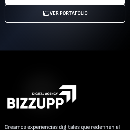
folder_open
VER PORTAFOLIO
Creamos experiencias digitales que redefinen el