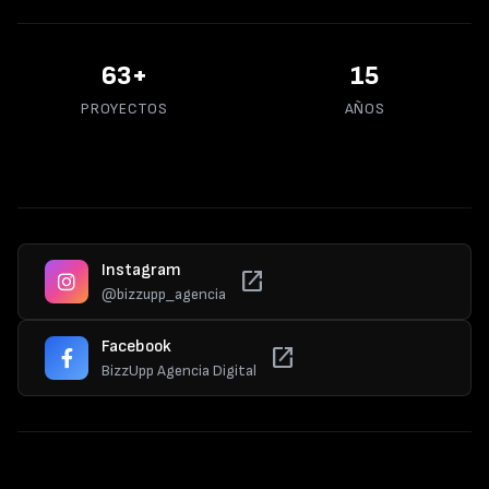
70
+
15
PROYECTOS
AÑOS
Instagram
open_in_new
@bizzupp_agencia
Facebook
open_in_new
BizzUpp Agencia Digital
© 2025 Bizzupp. Todos los derechos reservados.