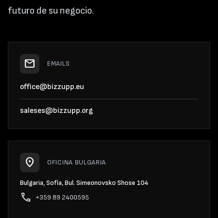
futuro de su negocio.
mail
EMAILS
office@bizzupp.eu
saleses@bizzupp.org
location_on
OFICINA BULGARIA
Bulgaria, Sofía, Bul. Simeonovsko Shose 104
phone
+359 89 2400595